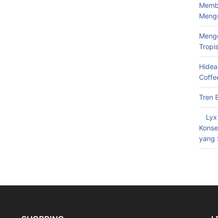
Memba
Meng
Menge
Tropi
Hidea
Coffe
Tren 
Lyx
Konse
yang 