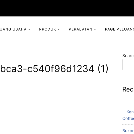
LUANG USAHA
PRODUK
PERALATAN
PAGE PELUAN
Searc
bca3-c540f96d1234 (1)
Rec
Ken
Coffe
Bukan