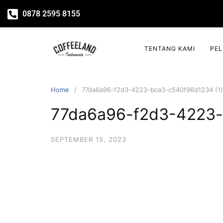
0878 2595 8155
TENTANG KAMI
PE
Home
77da6a96-f2d3-4223-bca3-c540f96d1234 (1)
77da6a96-f2d3-4223-
SEPTEMBER 15, 2023