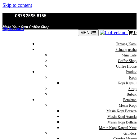
Skip to content
0878 2595 8155
Make Your Own Coffee Shop
My Account
0
MENU
Tentang Kami
Peluang usaha
Mini Cafe
Coffee Shop
Coffee House
Produk
Kopi
Kopi Kapsul
Sirup
Bubuk
Peralatan
Mesin Kopi
Mesin Kopi Bezzera
Mesin Kopi Astoria
Mesin Kopi Belleza
Mesin Kopi Kapsul Xtrat
Grinders