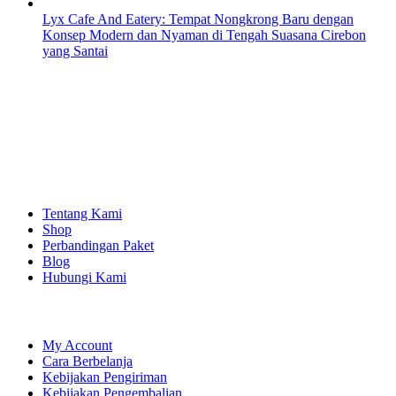
Lyx Cafe And Eatery: Tempat Nongkrong Baru dengan
Konsep Modern dan Nyaman di Tengah Suasana Cirebon
yang Santai
EXPLORE
Tentang Kami
Shop
Perbandingan Paket
Blog
Hubungi Kami
SHOPPING
My Account
Cara Berbelanja
Kebijakan Pengiriman
Kebijakan Pengembalian