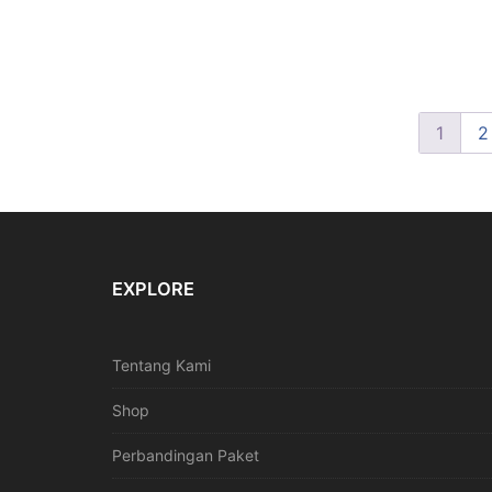
1
2
EXPLORE
Tentang Kami
Shop
Perbandingan Paket