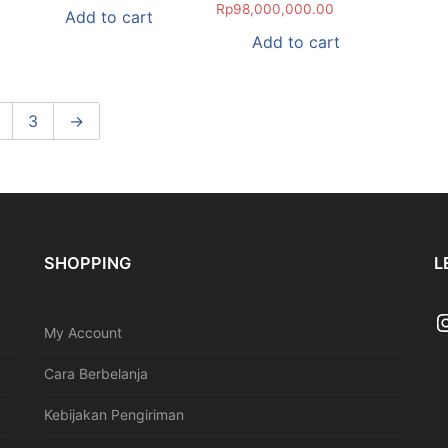
Rp
98,000,000.00
Add to cart
Add to cart
3
→
SHOPPING
L
My Account
Cara Berbelanja
Kebijakan Pengiriman