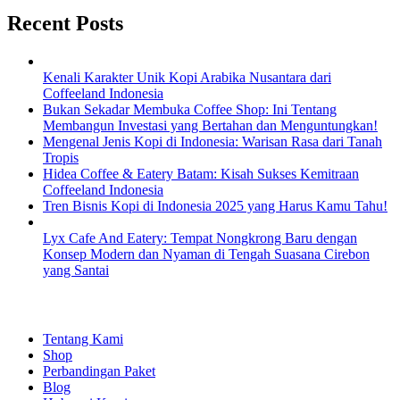
Recent Posts
Kenali Karakter Unik Kopi Arabika Nusantara dari
Coffeeland Indonesia
Bukan Sekadar Membuka Coffee Shop: Ini Tentang
Membangun Investasi yang Bertahan dan Menguntungkan!
Mengenal Jenis Kopi di Indonesia: Warisan Rasa dari Tanah
Tropis
Hidea Coffee & Eatery Batam: Kisah Sukses Kemitraan
Coffeeland Indonesia
Tren Bisnis Kopi di Indonesia 2025 yang Harus Kamu Tahu!
Lyx Cafe And Eatery: Tempat Nongkrong Baru dengan
Konsep Modern dan Nyaman di Tengah Suasana Cirebon
yang Santai
EXPLORE
Tentang Kami
Shop
Perbandingan Paket
Blog