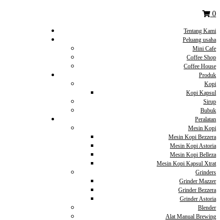
0
Tentang Kami
Peluang usaha
Mini Cafe
Coffee Shop
Coffee House
Produk
Kopi
Kopi Kapsul
Sirup
Bubuk
Peralatan
Mesin Kopi
Mesin Kopi Bezzera
Mesin Kopi Astoria
Mesin Kopi Belleza
Mesin Kopi Kapsul Xtrat
Grinders
Grinder Mazzer
Grinder Bezzera
Grinder Astoria
Blender
Alat Manual Brewing