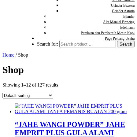
Grinder Mazzer
Grinder Bezzera
Grinder Astoria
Blender
Alat Manual Brewing
Edelmann
Peralatan dan Pembersih Mesin Kopi
Page Peluang Usaha
Search for:
Home
/ Shop
Shop
Showing 1–12 of 127 results
“JAHE WANGI POWDER” JAHE
EMPRIT PLUS GULA ALAMI