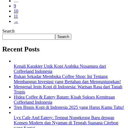
…
9
10
11
→
Search
Search
Recent Posts
Kenali Karakter Unik Kopi Arabika Nusantara dari
Coffeeland Indonesia
Bukan Sekadar Membuka Coffee Shop: Ini Tentang
Membangun Investasi yang Bertahan dan Menguntungkan!
Mengenal Jenis Kopi di Indonesia: Warisan Rasa dari Tanah
Tropis
Hidea Coffee & Eatery Batam: Kisah Sukses Kemitraan
Coffeeland Indonesia
Tren Bisnis Kopi di Indonesia 2025 yang Harus Kamu Tahu!
Lyx Cafe And Eatery: Tempat Nongkrong Baru dengan
Konsep Modern dan Nyaman di Tengah Suasana Cirebon
yang Santai