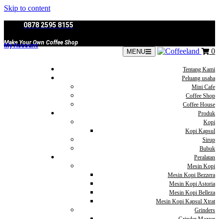
Skip to content
0878 2595 8155
Make Your Own Coffee Shop
My Account
0
MENU
Tentang Kami
Peluang usaha
Mini Cafe
Coffee Shop
Coffee House
Produk
Kopi
Kopi Kapsul
Sirup
Bubuk
Peralatan
Mesin Kopi
Mesin Kopi Bezzera
Mesin Kopi Astoria
Mesin Kopi Belleza
Mesin Kopi Kapsul Xtrat
Grinders