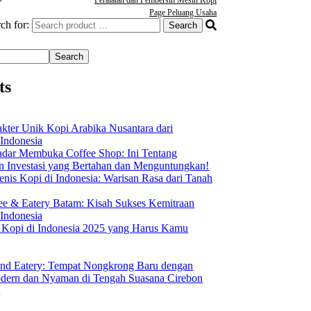
Page Peluang Usaha
ch for:
Search
ts
akter Unik Kopi Arabika Nusantara dari
 Indonesia
dar Membuka Coffee Shop: Ini Tentang
Investasi yang Bertahan dan Menguntungkan!
nis Kopi di Indonesia: Warisan Rasa dari Tanah
ee & Eatery Batam: Kisah Sukses Kemitraan
 Indonesia
s Kopi di Indonesia 2025 yang Harus Kamu
nd Eatery: Tempat Nongkrong Baru dengan
ern dan Nyaman di Tengah Suasana Cirebon
i