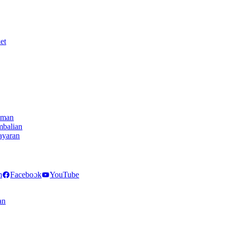
et
iman
mbalian
ayaran
NECT
m
Facebook
YouTube
an