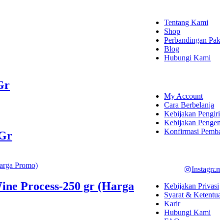
EXPLORE
Tentang Kami
Shop
Perbandingan Pak
Blog
Hubungi Kami
SHOPPING
Gr
My Account
Cara Berbelanja
Kebijakan Pengir
Kebijakan Penge
Konfirmasi Pemb
0Gr
LET'S CON
Instagra
Wine Process-250 gr (Harga
Kebijakan Privasi
Syarat & Ketentu
Karir
Hubungi Kami