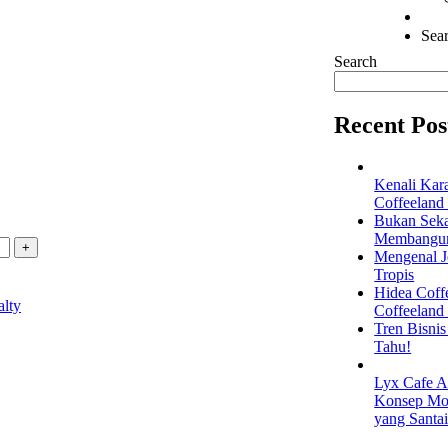
Sear
Search
Recent Pos
Kenali Kar
Coffeeland
Bukan Seka
Membangun 
Mengenal Je
Tropis
Hidea Coff
alty
Coffeeland
Tren Bisni
Tahu!
Lyx Cafe A
Konsep Mod
yang Santa