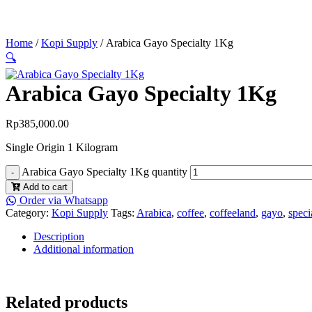
Home
/
Kopi Supply
/ Arabica Gayo Specialty 1Kg
🔍
Arabica Gayo Specialty 1Kg
Rp
385,000.00
Single Origin 1 Kilogram
Arabica Gayo Specialty 1Kg quantity
Add to cart
Order via Whatsapp
Category:
Kopi Supply
Tags:
Arabica
,
coffee
,
coffeeland
,
gayo
,
speci
Description
Additional information
Related products