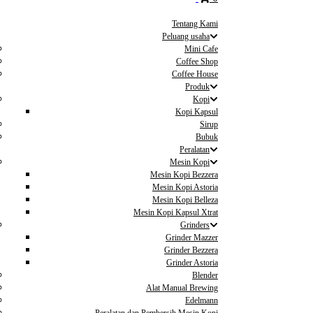
Tentang Kami
Peluang usaha
Mini Cafe
Coffee Shop
Coffee House
Produk
Kopi
Kopi Kapsul
Sirup
Bubuk
Peralatan
Mesin Kopi
Mesin Kopi Bezzera
Mesin Kopi Astoria
Mesin Kopi Belleza
Mesin Kopi Kapsul Xtrat
Grinders
Grinder Mazzer
Grinder Bezzera
Grinder Astoria
Blender
Alat Manual Brewing
Edelmann
Peralatan dan Pembersih Mesin Kopi