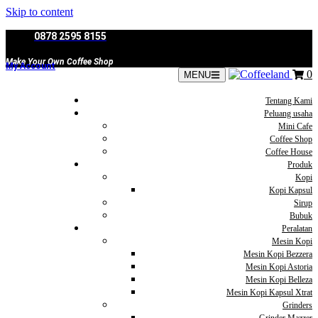
Skip to content
0878 2595 8155
Make Your Own Coffee Shop
My Account
0
MENU
Tentang Kami
Peluang usaha
Mini Cafe
Coffee Shop
Coffee House
Produk
Kopi
Kopi Kapsul
Sirup
Bubuk
Peralatan
Mesin Kopi
Mesin Kopi Bezzera
Mesin Kopi Astoria
Mesin Kopi Belleza
Mesin Kopi Kapsul Xtrat
Grinders