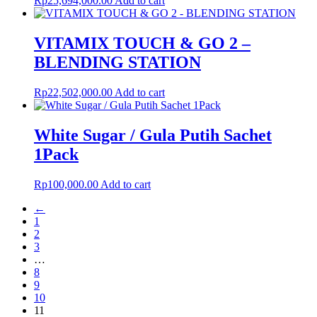
Rp
25,694,000.00
Add to cart
VITAMIX TOUCH & GO 2 –
BLENDING STATION
Rp
22,502,000.00
Add to cart
White Sugar / Gula Putih Sachet
1Pack
Rp
100,000.00
Add to cart
←
1
2
3
…
8
9
10
11