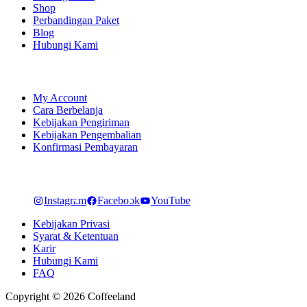
Shop
Perbandingan Paket
Blog
Hubungi Kami
SHOPPING
My Account
Cara Berbelanja
Kebijakan Pengiriman
Kebijakan Pengembalian
Konfirmasi Pembayaran
LET'S CONNECT
Instagram
Facebook
YouTube
Kebijakan Privasi
Syarat & Ketentuan
Karir
Hubungi Kami
FAQ
Copyright © 2026 Coffeeland