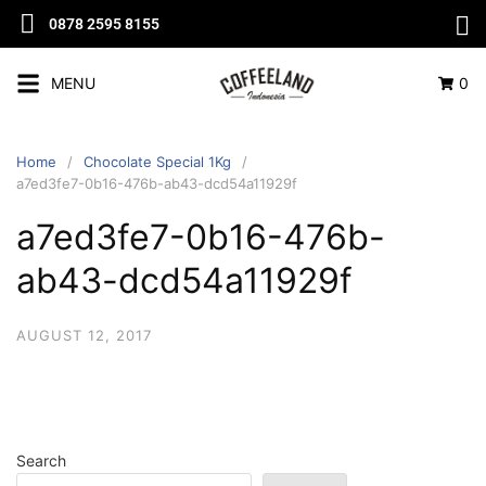
0878 2595 8155
MENU
0
Home
Chocolate Special 1Kg
a7ed3fe7-0b16-476b-ab43-dcd54a11929f
a7ed3fe7-0b16-476b-
ab43-dcd54a11929f
AUGUST 12, 2017
Search