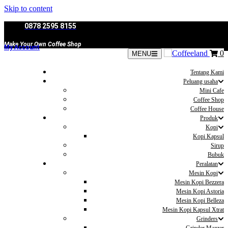
Skip to content
0878 2595 8155
Make Your Own Coffee Shop
My Account
0
MENU
Tentang Kami
Peluang usaha
Mini Cafe
Coffee Shop
Coffee House
Produk
Kopi
Kopi Kapsul
Sirup
Bubuk
Peralatan
Mesin Kopi
Mesin Kopi Bezzera
Mesin Kopi Astoria
Mesin Kopi Belleza
Mesin Kopi Kapsul Xtrat
Grinders