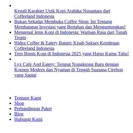
Kenali Karakter Unik Kopi Arabika Nusantara dari
Coffeeland Indonesia
Bukan Sekadar Membuka Coffee Shop: Ini Tentang
Membangun Investasi yang Bertahan dan Menguntungkan!
Mengenal Jenis Kopi di Indonesia: Warisan Rasa dari Tanah
Tropis
Hidea Coffee & Eatery Batam: Kisah Sukses Kemitraan
Coffeeland Indonesia
Tren Bisnis Kopi di Indonesia 2025 yang Harus Kamu Tahu!
Lyx Cafe And Eatery: Tempat Nongkrong Baru dengan
Konsep Modern dan Nyaman di Tengah Suasana Cirebon
yang Santai
EXPLORE
Tentang Kami
Shop
Perbandingan Paket
Blog
Hubungi Kami
SHOPPING