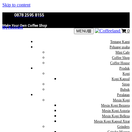
Skip to content
0878 2595 8155
Make Your Own Coffee Shop
My Account
0
MENU
Tentang Kami
Peluang usaha
Mini Cafe
Coffee Shop
Coffee House
Produk
Kopi
Kopi Kapsul
Sirup
Bubuk
Peralatan
Mesin Kopi
Mesin Kopi Bezzera
Mesin Kopi Astoria
Mesin Kopi Belleza
Mesin Kopi Kapsul Xtrat
Grinders