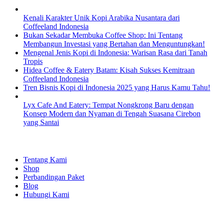
Kenali Karakter Unik Kopi Arabika Nusantara dari
Coffeeland Indonesia
Bukan Sekadar Membuka Coffee Shop: Ini Tentang
Membangun Investasi yang Bertahan dan Menguntungkan!
Mengenal Jenis Kopi di Indonesia: Warisan Rasa dari Tanah
Tropis
Hidea Coffee & Eatery Batam: Kisah Sukses Kemitraan
Coffeeland Indonesia
Tren Bisnis Kopi di Indonesia 2025 yang Harus Kamu Tahu!
Lyx Cafe And Eatery: Tempat Nongkrong Baru dengan
Konsep Modern dan Nyaman di Tengah Suasana Cirebon
yang Santai
EXPLORE
Tentang Kami
Shop
Perbandingan Paket
Blog
Hubungi Kami
SHOPPING