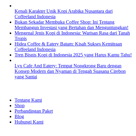
Kenali Karakter Unik Kopi Arabika Nusantara dari
Coffeeland Indonesia
Bukan Sekadar Membuka Coffee Shop: Ini Tentang
Membangun Investasi yang Bertahan dan Menguntungkan!
Mengenal Jenis Kopi di Indonesia: Warisan Rasa dari Tanah
Tropis
Hidea Coffee & Eatery Batam: Kisah Sukses Kemitraan
Coffeeland Indonesia
Tren Bisnis Kopi di Indonesia 2025 yang Harus Kamu Tahu!
Lyx Cafe And Eatery: Tempat Nongkrong Baru dengan
Konsep Modern dan Nyaman di Tengah Suasana Cirebon
yang Santai
EXPLORE
Tentang Kami
Shop
Perbandingan Paket
Blog
Hubungi Kami
SHOPPING