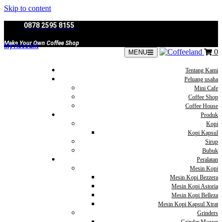
Skip to content
0878 2595 8155
Make Your Own Coffee Shop
My Account
0
MENU
Tentang Kami
Peluang usaha
Mini Cafe
Coffee Shop
Coffee House
Produk
Kopi
Kopi Kapsul
Sirup
Bubuk
Peralatan
Mesin Kopi
Mesin Kopi Bezzera
Mesin Kopi Astoria
Mesin Kopi Belleza
Mesin Kopi Kapsul Xtrat
Grinders