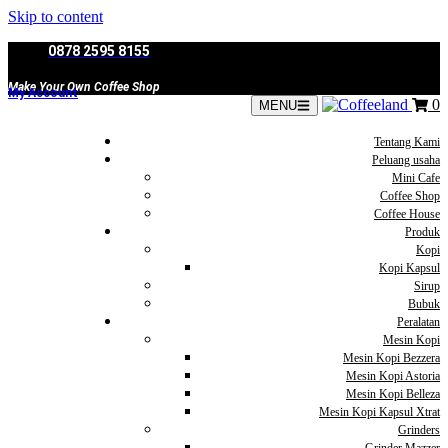
Skip to content
0878 2595 8155
Make Your Own Coffee Shop
My Account
0
MENU
Tentang Kami
Peluang usaha
Mini Cafe
Coffee Shop
Coffee House
Produk
Kopi
Kopi Kapsul
Sirup
Bubuk
Peralatan
Mesin Kopi
Mesin Kopi Bezzera
Mesin Kopi Astoria
Mesin Kopi Belleza
Mesin Kopi Kapsul Xtrat
Grinders