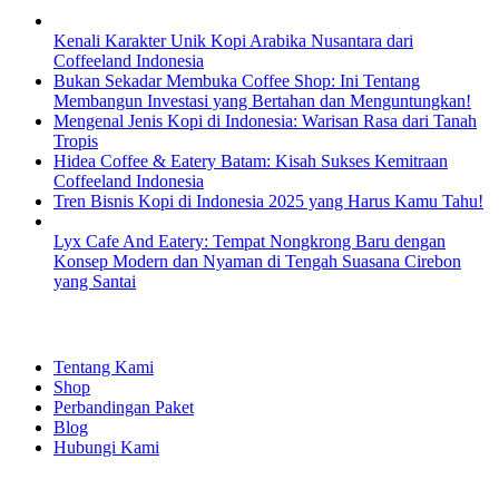
Kenali Karakter Unik Kopi Arabika Nusantara dari
Coffeeland Indonesia
Bukan Sekadar Membuka Coffee Shop: Ini Tentang
Membangun Investasi yang Bertahan dan Menguntungkan!
Mengenal Jenis Kopi di Indonesia: Warisan Rasa dari Tanah
Tropis
Hidea Coffee & Eatery Batam: Kisah Sukses Kemitraan
Coffeeland Indonesia
Tren Bisnis Kopi di Indonesia 2025 yang Harus Kamu Tahu!
Lyx Cafe And Eatery: Tempat Nongkrong Baru dengan
Konsep Modern dan Nyaman di Tengah Suasana Cirebon
yang Santai
EXPLORE
Tentang Kami
Shop
Perbandingan Paket
Blog
Hubungi Kami
SHOPPING