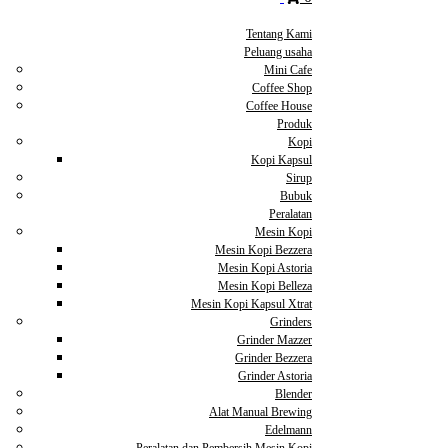
Tentang Kami
Peluang usaha
Mini Cafe
Coffee Shop
Coffee House
Produk
Kopi
Kopi Kapsul
Sirup
Bubuk
Peralatan
Mesin Kopi
Mesin Kopi Bezzera
Mesin Kopi Astoria
Mesin Kopi Belleza
Mesin Kopi Kapsul Xtrat
Grinders
Grinder Mazzer
Grinder Bezzera
Grinder Astoria
Blender
Alat Manual Brewing
Edelmann
Peralatan dan Pembersih Mesin Kopi