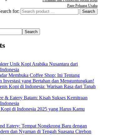
Page Peluang Usaha
earch for:
Search
ts
akter Unik Kopi Arabika Nusantara dari
 Indonesia
dar Membuka Coffee Shop: Ini Tentang
Investasi yang Bertahan dan Menguntungkan!
nis Kopi di Indonesia: Warisan Rasa dari Tanah
ee & Eatery Batam: Kisah Sukses Kemitraan
 Indonesia
s Kopi di Indonesia 2025 yang Harus Kamu
nd Eatery: Tempat Nongkrong Baru dengan
ern dan Nyaman di Tengah Suasana Cirebon
i