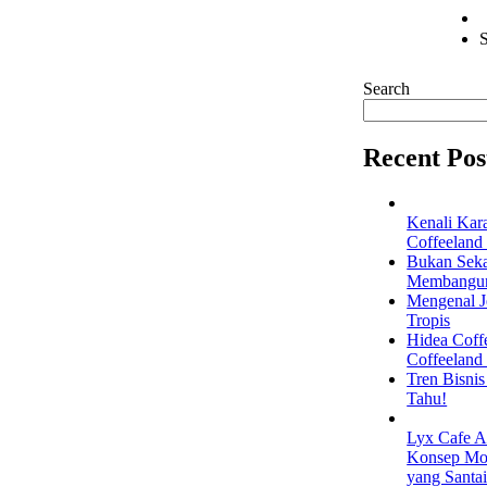
S
Search
Recent Pos
Kenali Kar
Coffeeland
Bukan Seka
Membangun 
Mengenal Je
Tropis
Hidea Coff
Coffeeland
Tren Bisni
Tahu!
Lyx Cafe A
Konsep Mod
yang Santa