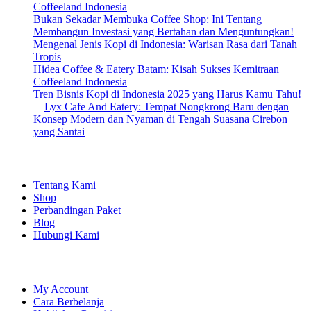
Coffeeland Indonesia
Bukan Sekadar Membuka Coffee Shop: Ini Tentang
Membangun Investasi yang Bertahan dan Menguntungkan!
Mengenal Jenis Kopi di Indonesia: Warisan Rasa dari Tanah
Tropis
Hidea Coffee & Eatery Batam: Kisah Sukses Kemitraan
Coffeeland Indonesia
Tren Bisnis Kopi di Indonesia 2025 yang Harus Kamu Tahu!
Lyx Cafe And Eatery: Tempat Nongkrong Baru dengan
Konsep Modern dan Nyaman di Tengah Suasana Cirebon
yang Santai
EXPLORE
Tentang Kami
Shop
Perbandingan Paket
Blog
Hubungi Kami
SHOPPING
My Account
Cara Berbelanja