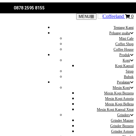
0878 2595 8155
0
MENU
Tentang Kami
Peluang usaha
Mini Cafe
Coffee Shop
Coffee House
Produk
Kopi
Kopi Kapsul
Sirup
Bubuk
Peralatan
Mesin Kopi
Mesin Kopi Bezzera
Mesin Kopi Astoria
Mesin Kopi Belleza
Mesin Kopi Kapsul Xtrat
Grinders
Grinder Mazzer
Grinder Bezzera
Grinder Astoria