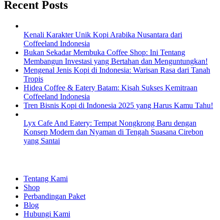
Recent Posts
Kenali Karakter Unik Kopi Arabika Nusantara dari
Coffeeland Indonesia
Bukan Sekadar Membuka Coffee Shop: Ini Tentang
Membangun Investasi yang Bertahan dan Menguntungkan!
Mengenal Jenis Kopi di Indonesia: Warisan Rasa dari Tanah
Tropis
Hidea Coffee & Eatery Batam: Kisah Sukses Kemitraan
Coffeeland Indonesia
Tren Bisnis Kopi di Indonesia 2025 yang Harus Kamu Tahu!
Lyx Cafe And Eatery: Tempat Nongkrong Baru dengan
Konsep Modern dan Nyaman di Tengah Suasana Cirebon
yang Santai
EXPLORE
Tentang Kami
Shop
Perbandingan Paket
Blog
Hubungi Kami