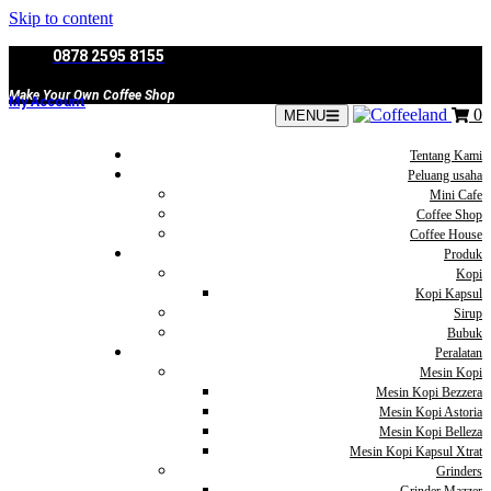
Skip to content
0878 2595 8155
Make Your Own Coffee Shop
My Account
0
MENU
Tentang Kami
Peluang usaha
Mini Cafe
Coffee Shop
Coffee House
Produk
Kopi
Kopi Kapsul
Sirup
Bubuk
Peralatan
Mesin Kopi
Mesin Kopi Bezzera
Mesin Kopi Astoria
Mesin Kopi Belleza
Mesin Kopi Kapsul Xtrat
Grinders