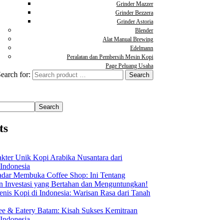
Grinder Mazzer
Grinder Bezzera
Grinder Astoria
Blender
Alat Manual Brewing
Edelmann
Peralatan dan Pembersih Mesin Kopi
Page Peluang Usaha
earch for:
Search
ts
akter Unik Kopi Arabika Nusantara dari
 Indonesia
dar Membuka Coffee Shop: Ini Tentang
Investasi yang Bertahan dan Menguntungkan!
nis Kopi di Indonesia: Warisan Rasa dari Tanah
ee & Eatery Batam: Kisah Sukses Kemitraan
 Indonesia