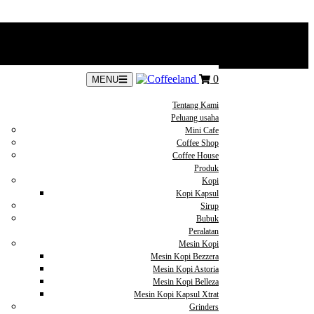
0
MENU
Tentang Kami
Peluang usaha
Mini Cafe
Coffee Shop
Coffee House
Produk
Kopi
Kopi Kapsul
Sirup
Bubuk
Peralatan
Mesin Kopi
Mesin Kopi Bezzera
Mesin Kopi Astoria
Mesin Kopi Belleza
Mesin Kopi Kapsul Xtrat
Grinders