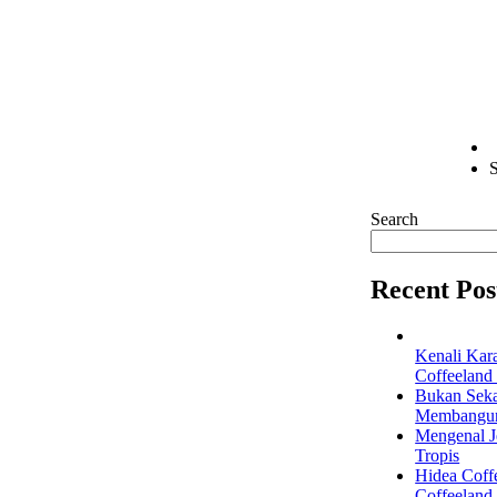
S
Search
Recent Pos
Kenali Kar
Coffeeland
Bukan Seka
Membangun 
Mengenal Je
Tropis
Hidea Coff
Coffeeland