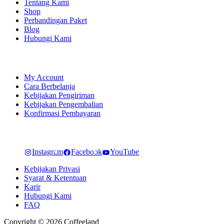
Tentang Kami
Shop
Perbandingan Paket
Blog
Hubungi Kami
SHOPPING
My Account
Cara Berbelanja
Kebijakan Pengiriman
Kebijakan Pengembalian
Konfirmasi Pembayaran
LET'S CONNECT
Instagram
Facebook
YouTube
Kebijakan Privasi
Syarat & Ketentuan
Karir
Hubungi Kami
FAQ
Copyright © 2026 Coffeeland