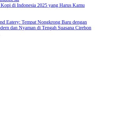
s Kopi di Indonesia 2025 yang Harus Kamu
nd Eatery: Tempat Nongkrong Baru dengan
ern dan Nyaman di Tengah Suasana Cirebon
i