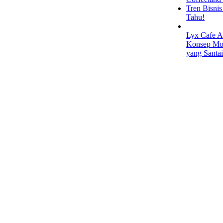
Tren Bisni
Tahu!
Lyx Cafe A
Konsep Mod
yang Santa