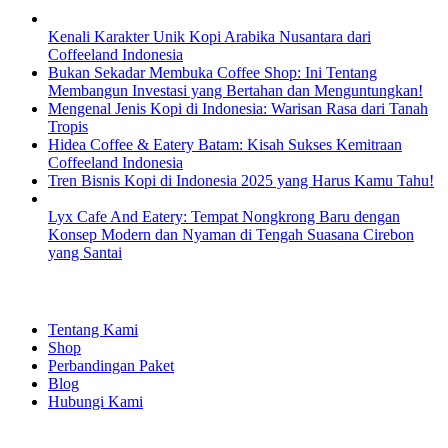
Kenali Karakter Unik Kopi Arabika Nusantara dari
Coffeeland Indonesia
Bukan Sekadar Membuka Coffee Shop: Ini Tentang
Membangun Investasi yang Bertahan dan Menguntungkan!
Mengenal Jenis Kopi di Indonesia: Warisan Rasa dari Tanah
Tropis
Hidea Coffee & Eatery Batam: Kisah Sukses Kemitraan
Coffeeland Indonesia
Tren Bisnis Kopi di Indonesia 2025 yang Harus Kamu Tahu!
Lyx Cafe And Eatery: Tempat Nongkrong Baru dengan
Konsep Modern dan Nyaman di Tengah Suasana Cirebon
yang Santai
EXPLORE
Tentang Kami
Shop
Perbandingan Paket
Blog
Hubungi Kami
SHOPPING