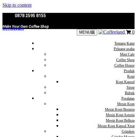
Skip to content
0878 2595 8155
Make Your Own Coffee Shop
My Account
0
MENU
Tentang Kami
Peluang usaha
Mini Cafe
Coffee Shop
Coffee House
Produk
Kopi
Kopi Kapsul
Sirup
Bubuk
Peralatan
Mesin Kopi
Mesin Kopi Bezzera
Mesin Kopi Astoria
Mesin Kopi Belleza
Mesin Kopi Kapsul Xtrat
Grinders