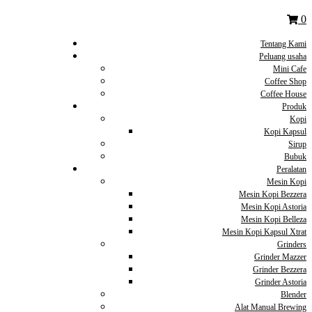
0
Tentang Kami
Peluang usaha
Mini Cafe
Coffee Shop
Coffee House
Produk
Kopi
Kopi Kapsul
Sirup
Bubuk
Peralatan
Mesin Kopi
Mesin Kopi Bezzera
Mesin Kopi Astoria
Mesin Kopi Belleza
Mesin Kopi Kapsul Xtrat
Grinders
Grinder Mazzer
Grinder Bezzera
Grinder Astoria
Blender
Alat Manual Brewing