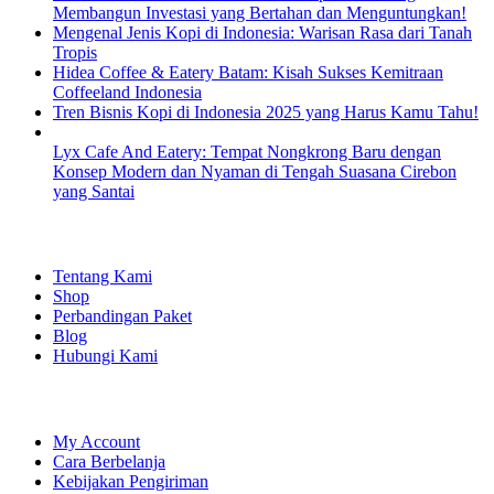
Membangun Investasi yang Bertahan dan Menguntungkan!
Mengenal Jenis Kopi di Indonesia: Warisan Rasa dari Tanah
Tropis
Hidea Coffee & Eatery Batam: Kisah Sukses Kemitraan
Coffeeland Indonesia
Tren Bisnis Kopi di Indonesia 2025 yang Harus Kamu Tahu!
Lyx Cafe And Eatery: Tempat Nongkrong Baru dengan
Konsep Modern dan Nyaman di Tengah Suasana Cirebon
yang Santai
EXPLORE
Tentang Kami
Shop
Perbandingan Paket
Blog
Hubungi Kami
SHOPPING
My Account
Cara Berbelanja
Kebijakan Pengiriman