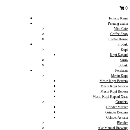
0
Tentang Kami
Peluang usaha
Mini Cafe
Coffee Shop
Coffee House
Produk
Kopi
Kopi Kapsul
Sirup
Bubuk
Peralatan
Mesin Kopi
Mesin Kopi Bezzera
Mesin Kopi Astoria
Mesin Kopi Belleza
Mesin Kopi Kapsul Xtrat
Grinders
Grinder Mazzer
Grinder Bezzera
Grinder Astoria
Blender
Alat Manual Brewing