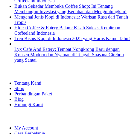
Coffeeland Indonesia
Bukan Sekadar Membuka Coffee Shop: Ini Tentang
Membangun Investasi yang Bertahan dan Menguntungkan!
Mengenal Jenis Kopi di Indonesia: Warisan Rasa dari Tanah
Tropis
Hidea Coffee & Eatery Batam: Kisah Sukses Kemitraan
Coffeeland Indonesia
Tren Bisnis Kopi di Indonesia 2025 yang Harus Kamu Tahu!
Lyx Cafe And Eatery: Tempat Nongkrong Baru dengan
Konsep Modern dan Nyaman di Tengah Suasana Cirebon
yang Santai
EXPLORE
Tentang Kami
Shop
Perbandingan Paket
Blog
Hubungi Kami
SHOPPING
My Account
Cara Berbelanja