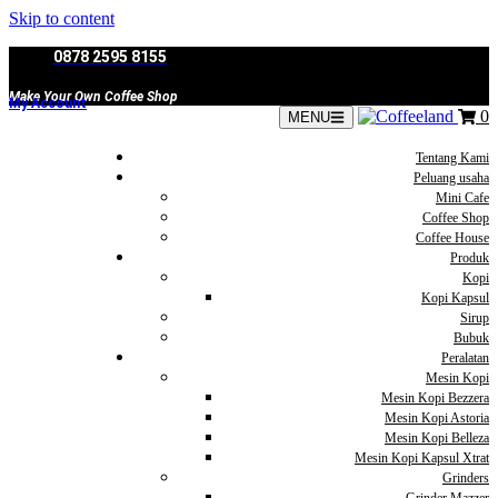
Skip to content
0878 2595 8155
Make Your Own Coffee Shop
My Account
0
MENU
Tentang Kami
Peluang usaha
Mini Cafe
Coffee Shop
Coffee House
Produk
Kopi
Kopi Kapsul
Sirup
Bubuk
Peralatan
Mesin Kopi
Mesin Kopi Bezzera
Mesin Kopi Astoria
Mesin Kopi Belleza
Mesin Kopi Kapsul Xtrat
Grinders