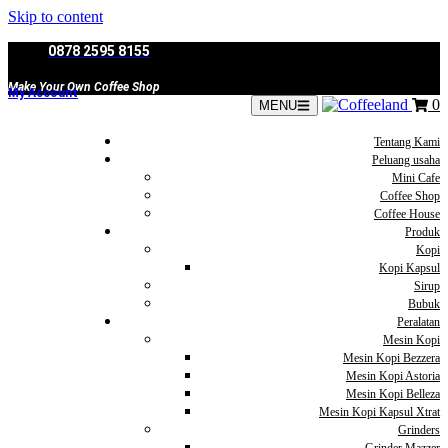
Skip to content
0878 2595 8155
Make Your Own Coffee Shop
My Account
0
MENU
Tentang Kami
Peluang usaha
Mini Cafe
Coffee Shop
Coffee House
Produk
Kopi
Kopi Kapsul
Sirup
Bubuk
Peralatan
Mesin Kopi
Mesin Kopi Bezzera
Mesin Kopi Astoria
Mesin Kopi Belleza
Mesin Kopi Kapsul Xtrat
Grinders