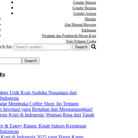
Grinder Mazzer
Grinder Bezzera
Grinder Astoria
Blender
Alat Manual Brewing
Edelmann
Peralatan dan Pembersih Mesin Kopi
Page Peluang Usaha
ch for:
Search
ts
akter Unik Kopi Arabika Nusantara dari
 Indonesia
dar Membuka Coffee Shop: Ini Tentang
Investasi yang Bertahan dan Menguntungkan!
nis Kopi di Indonesia: Warisan Rasa dari Tanah
ee & Eatery Batam: Kisah Sukses Kemitraan
 Indonesia
s Kopi di Indonesia 2025 yang Harus Kamu