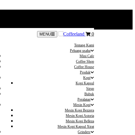
0
MENU
Tentang Kami
Peluang usaha
Mini Cafe
Coffee Shop
Coffee House
Produk
Kopi
Kopi Kapsul
Sirup
Bubuk
Peralatan
Mesin Kopi
Mesin Kopi Bezzera
Mesin Kopi Astoria
Mesin Kopi Belleza
Mesin Kopi Kapsul Xtrat
Grinders