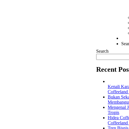
Sear
Search
Recent Pos
Kenali Kar
Coffeeland
Bukan Seka
Membangun 
Mengenal Je
Tropis
Hidea Coff
Coffeeland
Tren Bisni