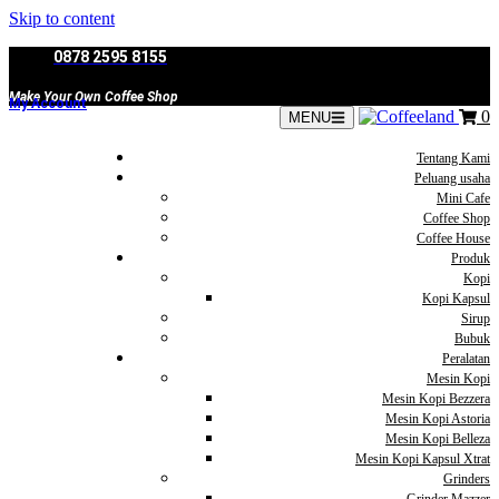
Skip to content
0878 2595 8155
Make Your Own Coffee Shop
My Account
0
MENU
Tentang Kami
Peluang usaha
Mini Cafe
Coffee Shop
Coffee House
Produk
Kopi
Kopi Kapsul
Sirup
Bubuk
Peralatan
Mesin Kopi
Mesin Kopi Bezzera
Mesin Kopi Astoria
Mesin Kopi Belleza
Mesin Kopi Kapsul Xtrat
Grinders