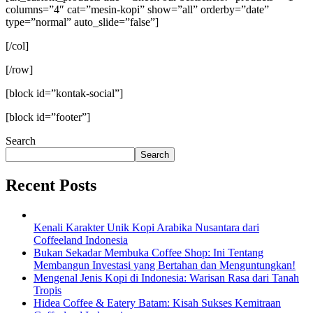
columns=”4″ cat=”mesin-kopi” show=”all” orderby=”date”
type=”normal” auto_slide=”false”]
[/col]
[/row]
[block id=”kontak-social”]
[block id=”footer”]
Search
Search
Recent Posts
Kenali Karakter Unik Kopi Arabika Nusantara dari
Coffeeland Indonesia
Bukan Sekadar Membuka Coffee Shop: Ini Tentang
Membangun Investasi yang Bertahan dan Menguntungkan!
Mengenal Jenis Kopi di Indonesia: Warisan Rasa dari Tanah
Tropis
Hidea Coffee & Eatery Batam: Kisah Sukses Kemitraan