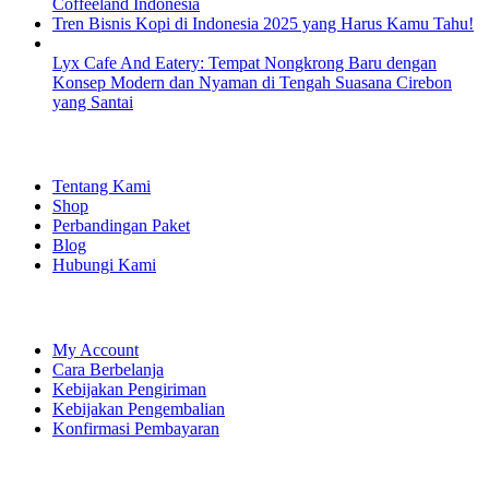
Coffeeland Indonesia
Tren Bisnis Kopi di Indonesia 2025 yang Harus Kamu Tahu!
Lyx Cafe And Eatery: Tempat Nongkrong Baru dengan
Konsep Modern dan Nyaman di Tengah Suasana Cirebon
yang Santai
EXPLORE
Tentang Kami
Shop
Perbandingan Paket
Blog
Hubungi Kami
SHOPPING
My Account
Cara Berbelanja
Kebijakan Pengiriman
Kebijakan Pengembalian
Konfirmasi Pembayaran
LET'S CONNECT