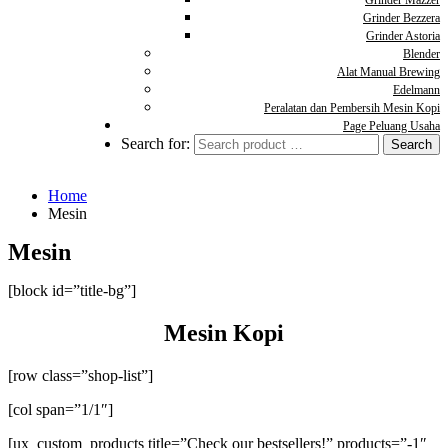
Grinder Mazzer
Grinder Bezzera
Grinder Astoria
Blender
Alat Manual Brewing
Edelmann
Peralatan dan Pembersih Mesin Kopi
Page Peluang Usaha
Search for:
Home
Mesin
Mesin
[block id=”title-bg”]
Mesin Kopi
[row class=”shop-list”]
[col span=”1/1″]
[ux_custom_products title=”Check our bestsellers!” products=”-1″