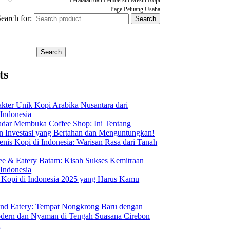
Page Peluang Usaha
earch for:
Search
ts
akter Unik Kopi Arabika Nusantara dari
 Indonesia
dar Membuka Coffee Shop: Ini Tentang
Investasi yang Bertahan dan Menguntungkan!
nis Kopi di Indonesia: Warisan Rasa dari Tanah
ee & Eatery Batam: Kisah Sukses Kemitraan
 Indonesia
s Kopi di Indonesia 2025 yang Harus Kamu
nd Eatery: Tempat Nongkrong Baru dengan
ern dan Nyaman di Tengah Suasana Cirebon
i