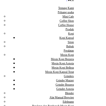
Tentang Kami
Peluang usaha
Mini Cafe
Coffee Shop
Coffee House
Produk
Kopi
Kopi Kapsul
Sirup
Bubuk
Peralatan
Mesin Kopi
Mesin Kopi Bezzera
Mesin Kopi Astoria
Mesin Kopi Belleza
Mesin Kopi Kapsul Xtrat
Grinders
Grinder Mazzer
Grinder Bezzera
Grinder Astoria
Blender
Alat Manual Brewing
Edelmann
Peralatan dan Pembersih Mesin Kopi