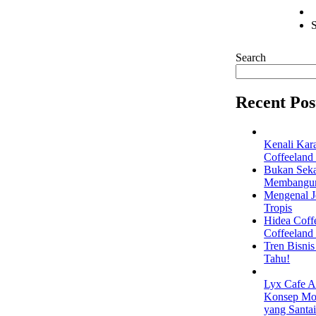
S
Search
Recent Pos
Kenali Kar
Coffeeland
Bukan Seka
Membangun 
Mengenal Je
Tropis
Hidea Coff
Coffeeland
Tren Bisni
Tahu!
Lyx Cafe A
Konsep Mod
yang Santa