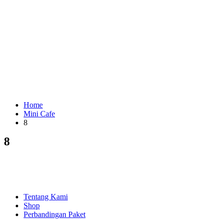
Home
Mini Cafe
8
8
EXPLORE
Tentang Kami
Shop
Perbandingan Paket