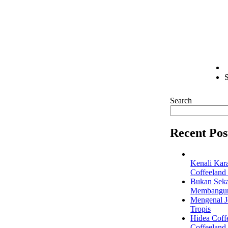
S
Search
Recent Pos
Kenali Kar
Coffeeland
Bukan Seka
Membangun 
Mengenal Je
Tropis
Hidea Coff
Coffeeland