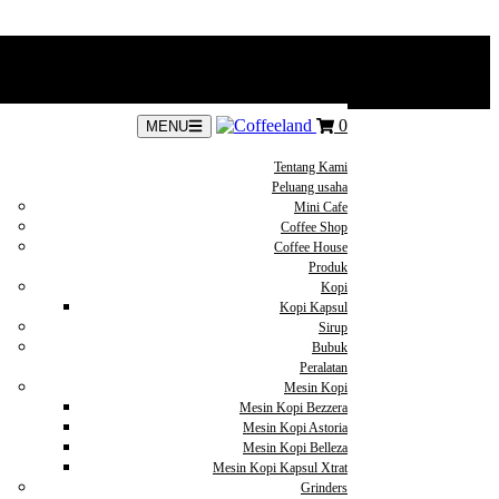
0
MENU
Tentang Kami
Peluang usaha
Mini Cafe
Coffee Shop
Coffee House
Produk
Kopi
Kopi Kapsul
Sirup
Bubuk
Peralatan
Mesin Kopi
Mesin Kopi Bezzera
Mesin Kopi Astoria
Mesin Kopi Belleza
Mesin Kopi Kapsul Xtrat
Grinders