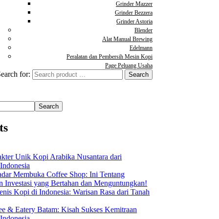
Grinder Mazzer
Grinder Bezzera
Grinder Astoria
Blender
Alat Manual Brewing
Edelmann
Peralatan dan Pembersih Mesin Kopi
Page Peluang Usaha
earch for:
Search
ts
akter Unik Kopi Arabika Nusantara dari
 Indonesia
dar Membuka Coffee Shop: Ini Tentang
Investasi yang Bertahan dan Menguntungkan!
nis Kopi di Indonesia: Warisan Rasa dari Tanah
ee & Eatery Batam: Kisah Sukses Kemitraan
 Indonesia