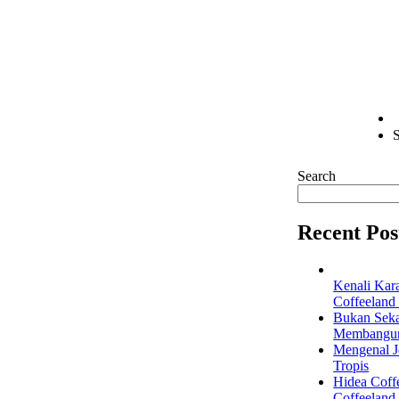
S
Search
Recent Pos
Kenali Kar
Coffeeland
Bukan Seka
Membangun 
Mengenal Je
Tropis
Hidea Coff
Coffeeland