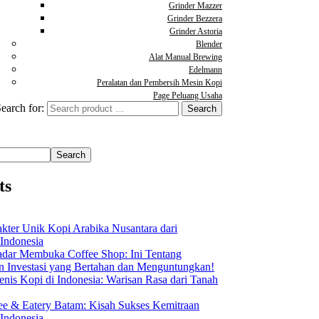
Grinder Mazzer
Grinder Bezzera
Grinder Astoria
Blender
Alat Manual Brewing
Edelmann
Peralatan dan Pembersih Mesin Kopi
Page Peluang Usaha
earch for:
Search
ts
akter Unik Kopi Arabika Nusantara dari
 Indonesia
dar Membuka Coffee Shop: Ini Tentang
Investasi yang Bertahan dan Menguntungkan!
nis Kopi di Indonesia: Warisan Rasa dari Tanah
ee & Eatery Batam: Kisah Sukses Kemitraan
 Indonesia