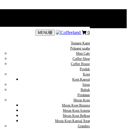
0
MENU
Tentang Kami
Peluang usaha
Mini Cafe
Coffee Shop
Coffee House
Produk
Kopi
Kopi Kapsul
Sirup
Bubuk
Peralatan
Mesin Kopi
Mesin Kopi Bezzera
Mesin Kopi Astoria
Mesin Kopi Belleza
Mesin Kopi Kapsul Xtrat
Grinders