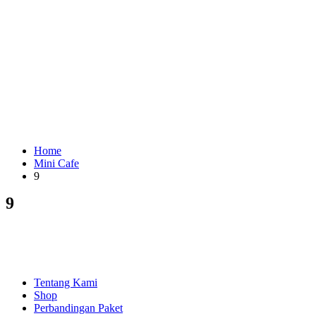
Home
Mini Cafe
9
9
EXPLORE
Tentang Kami
Shop
Perbandingan Paket