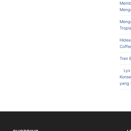
Memba
Meng
Menge
Tropi
Hidea
Coffe
Tren 
Lyx
Konse
yang 