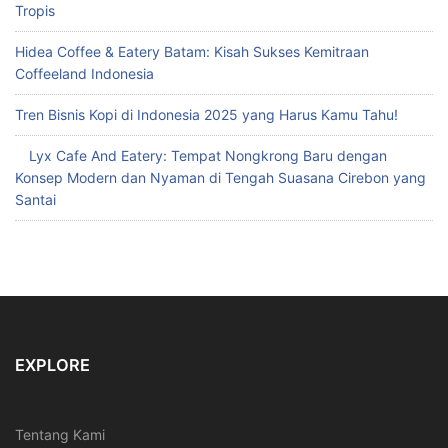
Tropis
Hidea Coffee & Eatery Batam: Kisah Sukses Kemitraan
Coffeeland Indonesia
Tren Bisnis Kopi di Indonesia 2025 yang Harus Kamu Tahu!
Lyx Cafe And Eatery: Tempat Nongkrong Baru dengan
Konsep Modern dan Nyaman di Tengah Suasana Cirebon yang
Santai
EXPLORE
Tentang Kami