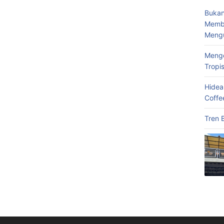
Bukan
Memba
Meng
Menge
Tropi
Hidea
Coffe
Tren 