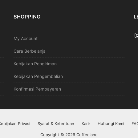
SHOPPING
L
My Account
Cara Berbelanja
Kebijakan Pengiriman
Kebijakan Pengembalian
Konfirmasi Pembayaran
Kebijakan Privasi
Syarat & Ketentuan
Karir
Hubungi Kami
FA
Copyright © 2026 Coffeeland