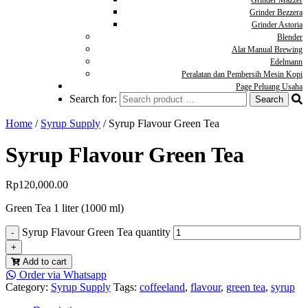
Grinder Mazzer
Grinder Bezzera
Grinder Astoria
Blender
Alat Manual Brewing
Edelmann
Peralatan dan Pembersih Mesin Kopi
Page Peluang Usaha
Search for:
Home
/
Syrup Supply
/ Syrup Flavour Green Tea
Syrup Flavour Green Tea
Rp
120,000.00
Green Tea 1 liter (1000 ml)
Syrup Flavour Green Tea quantity
Add to cart
Order via Whatsapp
Category:
Syrup Supply
Tags:
coffeeland
,
flavour
,
green tea
,
syrup