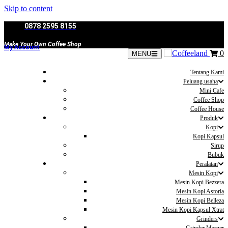
Skip to content
0878 2595 8155
Make Your Own Coffee Shop
My Account
0
MENU
Tentang Kami
Peluang usaha
Mini Cafe
Coffee Shop
Coffee House
Produk
Kopi
Kopi Kapsul
Sirup
Bubuk
Peralatan
Mesin Kopi
Mesin Kopi Bezzera
Mesin Kopi Astoria
Mesin Kopi Belleza
Mesin Kopi Kapsul Xtrat
Grinders