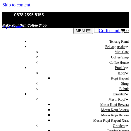
Skip to content
0878 2595 8155
Make Your Own Coffee Shop
My Account
0
MENU
Tentang Kami
Peluang usaha
Mini Cafe
Coffee Shop
Coffee House
Produk
Kopi
Kopi Kapsul
Sirup
Bubuk
Peralatan
Mesin Kopi
Mesin Kopi Bezzera
Mesin Kopi Astoria
Mesin Kopi Belleza
Mesin Kopi Kapsul Xtrat
Grinders