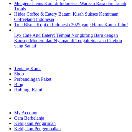
Mengenal Jenis Kopi di Indonesia: Warisan Rasa dari Tanah
Tropis
Hidea Coffee & Eatery Batam: Kisah Sukses Kemitraan
Coffeeland Indonesia
Tren Bisnis Kopi di Indonesia 2025 yang Harus Kamu Tahu!
Lyx Cafe And Eatery: Tempat Nongkrong Baru dengan
Konsep Modern dan Nyaman di Tengah Suasana Cirebon
yang Santai
EXPLORE
Tentang Kami
Shop
Perbandingan Paket
Blog
Hubungi Kami
SHOPPING
My Account
Cara Berbelanja
Kebijakan Pengiriman
Kebijakan Pengembalian