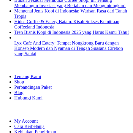
Bukan Sekadar Membuka Coffee Shop: Ini Tentang
Membangun Investasi yang Bertahan dan Menguntungkan!
Mengenal Jenis Kopi di Indonesia: Warisan Rasa dari Tanah
Tropis
Hidea Coffee & Eatery Batam: Kisah Sukses Kemitraan
Coffeeland Indonesia
Tren Bisnis Kopi di Indonesia 2025 yang Harus Kamu Tahu!
Lyx Cafe And Eatery: Tempat Nongkrong Baru dengan
Konsep Modern dan Nyaman di Tengah Suasana Cirebon
yang Santai
EXPLORE
Tentang Kami
Shop
Perbandingan Paket
Blog
Hubungi Kami
SHOPPING
My Account
Cara Berbelanja
Kebijakan Pengiriman