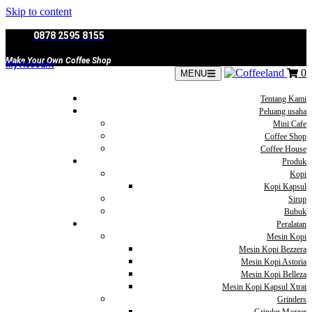
Skip to content
0878 2595 8155
Make Your Own Coffee Shop
My Account
0
MENU
Tentang Kami
Peluang usaha
Mini Cafe
Coffee Shop
Coffee House
Produk
Kopi
Kopi Kapsul
Sirup
Bubuk
Peralatan
Mesin Kopi
Mesin Kopi Bezzera
Mesin Kopi Astoria
Mesin Kopi Belleza
Mesin Kopi Kapsul Xtrat
Grinders