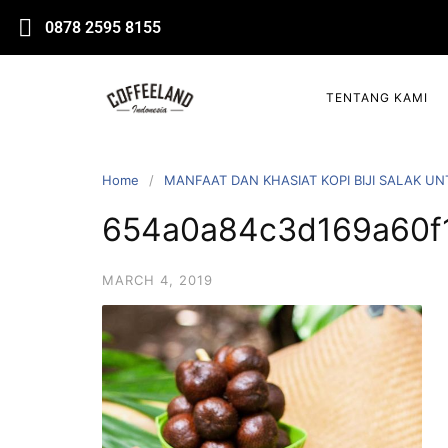
0878 2595 8155
TENTANG KAMI
Home
MANFAAT DAN KHASIAT KOPI BIJI SALAK U
654a0a84c3d169a60f
MARCH 4, 2019