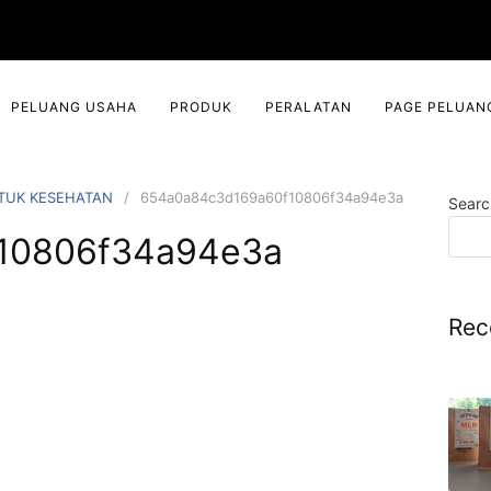
PELUANG USAHA
PRODUK
PERALATAN
PAGE PELUAN
NTUK KESEHATAN
654a0a84c3d169a60f10806f34a94e3a
Searc
10806f34a94e3a
Rec