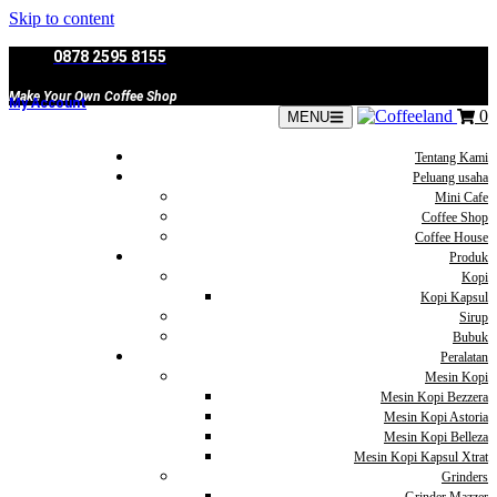
Skip to content
0878 2595 8155
Make Your Own Coffee Shop
My Account
0
MENU
Tentang Kami
Peluang usaha
Mini Cafe
Coffee Shop
Coffee House
Produk
Kopi
Kopi Kapsul
Sirup
Bubuk
Peralatan
Mesin Kopi
Mesin Kopi Bezzera
Mesin Kopi Astoria
Mesin Kopi Belleza
Mesin Kopi Kapsul Xtrat
Grinders