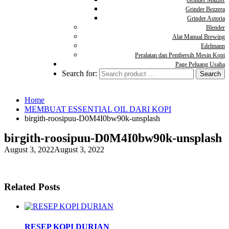
Grinder Mazzer
Grinder Bezzera
Grinder Astoria
Blender
Alat Manual Brewing
Edelmann
Peralatan dan Pembersih Mesin Kopi
Page Peluang Usaha
Search for:
Home
MEMBUAT ESSENTIAL OIL DARI KOPI
birgith-roosipuu-D0M4I0bw90k-unsplash
birgith-roosipuu-D0M4I0bw90k-unsplash
August 3, 2022
August 3, 2022
Related Posts
RESEP KOPI DURIAN