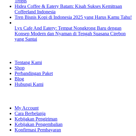
Tropis
Hidea Coffee & Eatery Batam: Kisah Sukses Kemitraan
Coffeeland Indonesia
Tren Bisnis Kopi di Indonesia 2025 yang Harus Kamu Tahu!
Lyx Cafe And Eatery: Tempat Nongkrong Baru dengan
Konsep Modern dan Nyaman di Tengah Suasana Cirebon
yang Santai
EXPLORE
Tentang Kami
Shop
Perbandingan Paket
Blog
Hubungi Kami
SHOPPING
My Account
Cara Berbelanja
Kebijakan Pengiriman
Kebijakan Pengembalian
Konfirmasi Pembayaran