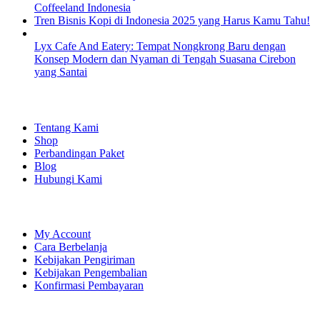
Coffeeland Indonesia
Tren Bisnis Kopi di Indonesia 2025 yang Harus Kamu Tahu!
Lyx Cafe And Eatery: Tempat Nongkrong Baru dengan
Konsep Modern dan Nyaman di Tengah Suasana Cirebon
yang Santai
EXPLORE
Tentang Kami
Shop
Perbandingan Paket
Blog
Hubungi Kami
SHOPPING
My Account
Cara Berbelanja
Kebijakan Pengiriman
Kebijakan Pengembalian
Konfirmasi Pembayaran
LET'S CONNECT