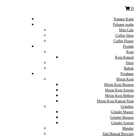
0
Tentang Kami
Peluang usaha
Mini Cafe
Coffee Shop
Coffee House
Produk
Kopi
Kopi Kapsul
Sirup
Bubuk
Peralatan
Mesin Kopi
Mesin Kopi Bezzera
Mesin Kopi Astoria
Mesin Kopi Belleza
Mesin Kopi Kapsul Xtrat
Grinders
Grinder Mazzer
Grinder Bezzera
Grinder Astoria
Blender
Alat Manual Brewing