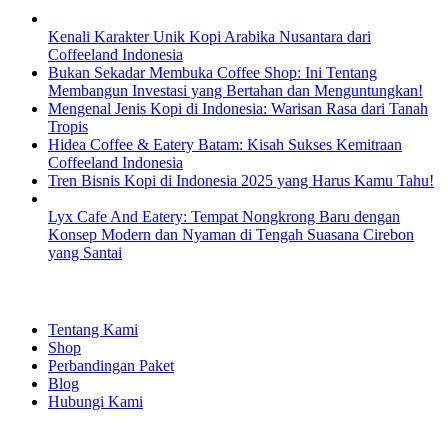
Kenali Karakter Unik Kopi Arabika Nusantara dari
Coffeeland Indonesia
Bukan Sekadar Membuka Coffee Shop: Ini Tentang
Membangun Investasi yang Bertahan dan Menguntungkan!
Mengenal Jenis Kopi di Indonesia: Warisan Rasa dari Tanah
Tropis
Hidea Coffee & Eatery Batam: Kisah Sukses Kemitraan
Coffeeland Indonesia
Tren Bisnis Kopi di Indonesia 2025 yang Harus Kamu Tahu!
Lyx Cafe And Eatery: Tempat Nongkrong Baru dengan
Konsep Modern dan Nyaman di Tengah Suasana Cirebon
yang Santai
EXPLORE
Tentang Kami
Shop
Perbandingan Paket
Blog
Hubungi Kami
SHOPPING