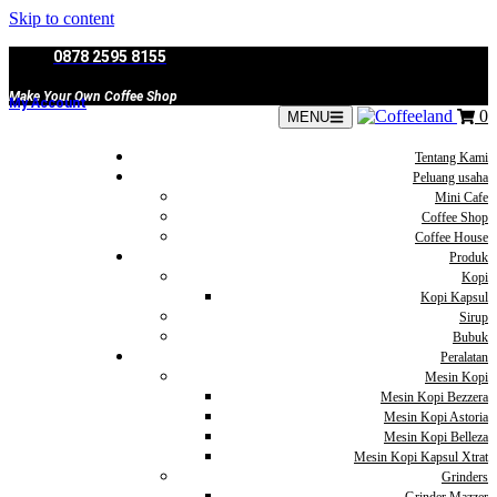
Skip to content
0878 2595 8155
Make Your Own Coffee Shop
My Account
0
MENU
Tentang Kami
Peluang usaha
Mini Cafe
Coffee Shop
Coffee House
Produk
Kopi
Kopi Kapsul
Sirup
Bubuk
Peralatan
Mesin Kopi
Mesin Kopi Bezzera
Mesin Kopi Astoria
Mesin Kopi Belleza
Mesin Kopi Kapsul Xtrat
Grinders