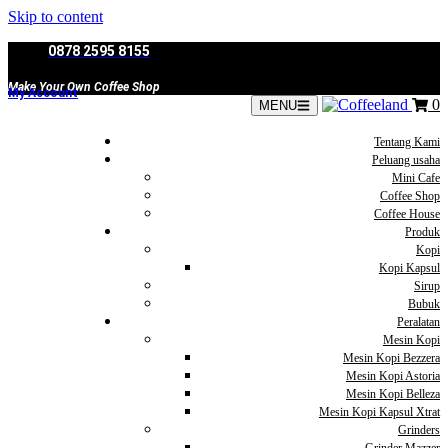
Skip to content
0878 2595 8155
Make Your Own Coffee Shop
My Account
0
MENU
Tentang Kami
Peluang usaha
Mini Cafe
Coffee Shop
Coffee House
Produk
Kopi
Kopi Kapsul
Sirup
Bubuk
Peralatan
Mesin Kopi
Mesin Kopi Bezzera
Mesin Kopi Astoria
Mesin Kopi Belleza
Mesin Kopi Kapsul Xtrat
Grinders