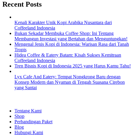
Recent Posts
Kenali Karakter Unik Kopi Arabika Nusantara dari
Coffeeland Indonesia
Bukan Sekadar Membuka Coffee Shop: Ini Tentang
Membangun Investasi yang Bertahan dan Menguntungkan!
Mengenal Jenis Kopi di Indonesia: Warisan Rasa dari Tanah
Tropis
Hidea Coffee & Eatery Batam: Kisah Sukses Kemitraan
Coffeeland Indonesia
Tren Bisnis Kopi di Indonesia 2025 yang Harus Kamu Tahu!
Lyx Cafe And Eatery: Tempat Nongkrong Baru dengan
Konsep Modern dan Nyaman di Tengah Suasana Cirebon
yang Santai
EXPLORE
Tentang Kami
Shop
Perbandingan Paket
Blog
Hubungi Kami