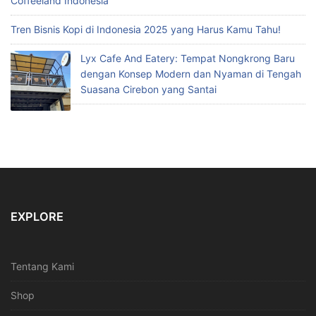
Coffeeland Indonesia
Tren Bisnis Kopi di Indonesia 2025 yang Harus Kamu Tahu!
Lyx Cafe And Eatery: Tempat Nongkrong Baru
dengan Konsep Modern dan Nyaman di Tengah
Suasana Cirebon yang Santai
EXPLORE
Tentang Kami
Shop