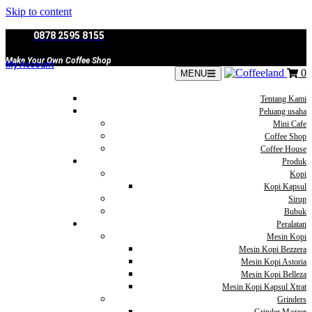
Skip to content
0878 2595 8155
Make Your Own Coffee Shop
My Account
0
MENU
Tentang Kami
Peluang usaha
Mini Cafe
Coffee Shop
Coffee House
Produk
Kopi
Kopi Kapsul
Sirup
Bubuk
Peralatan
Mesin Kopi
Mesin Kopi Bezzera
Mesin Kopi Astoria
Mesin Kopi Belleza
Mesin Kopi Kapsul Xtrat
Grinders