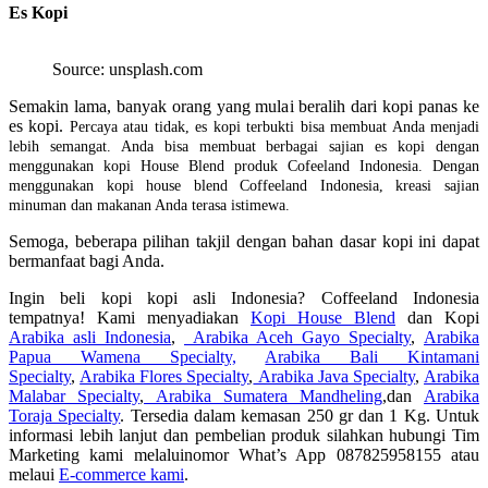
Es Kopi
Source: unsplash.com
Semakin lama, banyak orang yang mulai beralih dari kopi panas ke
es kopi.
Percaya atau tidak, es kopi terbukti bisa membuat Anda menjadi
lebih semangat. Anda bisa membuat berbagai sajian es kopi dengan
menggunakan kopi House Blend produk Cofeeland Indonesia. Dengan
menggunakan kopi house blend Coffeeland Indonesia, kreasi sajian
minuman dan makanan Anda terasa istimewa.
Semoga, beberapa pilihan takjil dengan bahan dasar kopi ini dapat
bermanfaat bagi Anda.
Ingin beli kopi kopi asli Indonesia? Coffeeland Indonesia
tempatnya! Kami menyadiakan
Kopi House Blend
dan Kopi
Arabika asli Indonesia
,
Arabika Aceh Gayo Specialty
,
Arabika
Papua Wamena Specialty,
Arabika Bali Kintamani
Specialty
,
Arabika Flores Specialty
,
Arabika Java Specialty
,
Arabika
Malabar Specialty
,
Arabika Sumatera Mandheling
,dan
Arabika
Toraja Specialty
. Tersedia dalam kemasan 250 gr dan 1 Kg. Untuk
informasi lebih lanjut dan pembelian produk silahkan hubungi Tim
Marketing kami melaluinomor What’s App 087825958155 atau
melaui
E-commerce kami
.