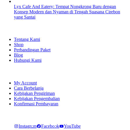
Lyx Cafe And Eatery: Tempat Nongkrong Baru dengan
Konsep Modern dan Nyaman di Tengah Suasana Cirebon
yang Santai
EXPLORE
Tentang Kami
Shop
Perbandingan Paket
Blog
Hubungi Kami
SHOPPING
My Account
Cara Berbelanja
Kebijakan Pengiriman
Kebijakan Pengembalian
Konfirmasi Pembayaran
LET'S CONNECT
Instagram
Facebook
YouTube