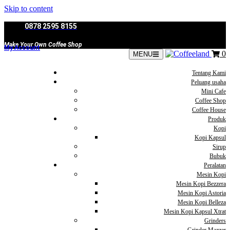
Skip to content
0878 2595 8155
Make Your Own Coffee Shop
My Account
0
MENU
Tentang Kami
Peluang usaha
Mini Cafe
Coffee Shop
Coffee House
Produk
Kopi
Kopi Kapsul
Sirup
Bubuk
Peralatan
Mesin Kopi
Mesin Kopi Bezzera
Mesin Kopi Astoria
Mesin Kopi Belleza
Mesin Kopi Kapsul Xtrat
Grinders