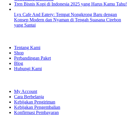
Tren Bisnis Kopi di Indonesia 2025 yang Harus Kamu Tahu!
Lyx Cafe And Eatery: Tempat Nongkrong Baru dengan
Konsep Modern dan Nyaman di Tengah Suasana Cirebon
yang Santai
EXPLORE
Tentang Kami
Shop
Perbandingan Paket
Blog
Hubungi Kami
SHOPPING
My Account
Cara Berbelanja
Kebijakan Pengiriman
Kebijakan Pengembalian
Konfirmasi Pembayaran
LET'S CONNECT