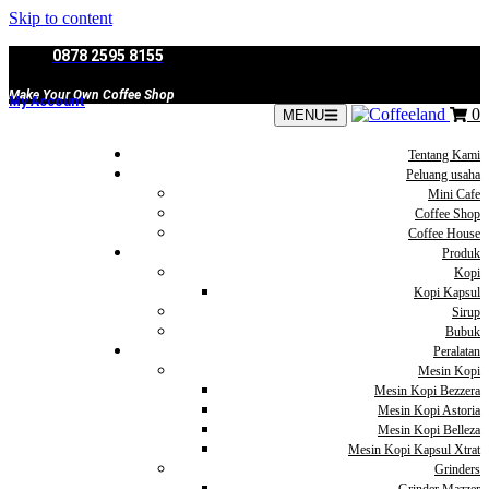
Skip to content
0878 2595 8155
Make Your Own Coffee Shop
My Account
0
MENU
Tentang Kami
Peluang usaha
Mini Cafe
Coffee Shop
Coffee House
Produk
Kopi
Kopi Kapsul
Sirup
Bubuk
Peralatan
Mesin Kopi
Mesin Kopi Bezzera
Mesin Kopi Astoria
Mesin Kopi Belleza
Mesin Kopi Kapsul Xtrat
Grinders