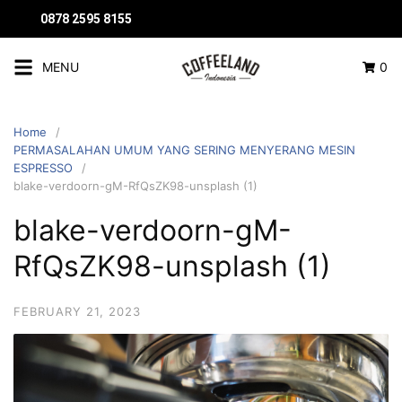
0878 2595 8155
MENU
0
Home
PERMASALAHAN UMUM YANG SERING MENYERANG MESIN
ESPRESSO
blake-verdoorn-gM-RfQsZK98-unsplash (1)
blake-verdoorn-gM-
RfQsZK98-unsplash (1)
FEBRUARY 21, 2023