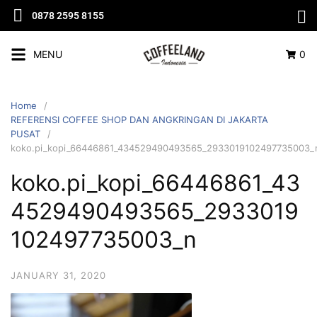
0878 2595 8155
MENU
0
Home
REFERENSI COFFEE SHOP DAN ANGKRINGAN DI JAKARTA
PUSAT
koko.pi_kopi_66446861_434529490493565_2933019102497735003_
koko.pi_kopi_66446861_43
4529490493565_2933019
102497735003_n
JANUARY 31, 2020