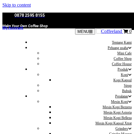
Skip to content
0878 2595 8155
Make Your Own Coffee Shop
My Account
0
MENU
Tentang Kami
Peluang usaha
Mini Cafe
Coffee Shop
Coffee House
Produk
Kopi
Kopi Kapsul
Sirup
Bubuk
Peralatan
Mesin Kopi
Mesin Kopi Bezzera
Mesin Kopi Astoria
Mesin Kopi Belleza
Mesin Kopi Kapsul Xtrat
Grinders