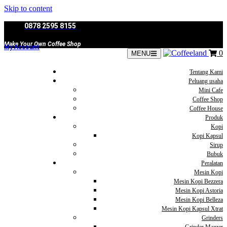
Skip to content
0878 2595 8155
Make Your Own Coffee Shop
My Account
0
MENU
Tentang Kami
Peluang usaha
Mini Cafe
Coffee Shop
Coffee House
Produk
Kopi
Kopi Kapsul
Sirup
Bubuk
Peralatan
Mesin Kopi
Mesin Kopi Bezzera
Mesin Kopi Astoria
Mesin Kopi Belleza
Mesin Kopi Kapsul Xtrat
Grinders