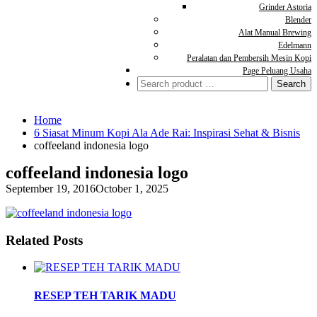
Grinder Astoria
Blender
Alat Manual Brewing
Edelmann
Peralatan dan Pembersih Mesin Kopi
Page Peluang Usaha
Search
for:
Home
6 Siasat Minum Kopi Ala Ade Rai: Inspirasi Sehat & Bisnis
coffeeland indonesia logo
coffeeland indonesia logo
September 19, 2016
October 1, 2025
Related Posts
RESEP TEH TARIK MADU