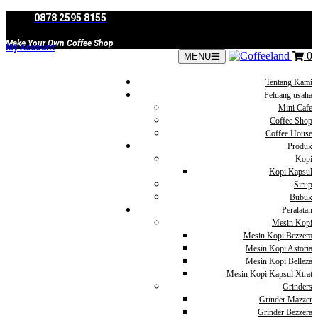
Skip
0878 2595 8155
to
content
Make Your Own Coffee Shop
My Account
0
MENU
Tentang Kami
Peluang usaha
Mini Cafe
Coffee Shop
Coffee House
Produk
Kopi
Kopi Kapsul
Sirup
Bubuk
Peralatan
Mesin Kopi
Mesin Kopi Bezzera
Mesin Kopi Astoria
Mesin Kopi Belleza
Mesin Kopi Kapsul Xtrat
Grinders
Grinder Mazzer
Grinder Bezzera