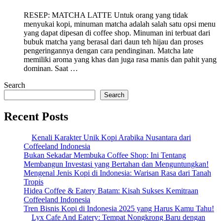
RESEP: MATCHA LATTE Untuk orang yang tidak
menyukai kopi, minuman matcha adalah salah satu opsi menu
yang dapat dipesan di coffee shop. Minuman ini terbuat dari
bubuk matcha yang berasal dari daun teh hijau dan proses
pengeringannya dengan cara pendinginan. Matcha late
memiliki aroma yang khas dan juga rasa manis dan pahit yang
dominan. Saat …
Search
Search
Recent Posts
Kenali Karakter Unik Kopi Arabika Nusantara dari
Coffeeland Indonesia
Bukan Sekadar Membuka Coffee Shop: Ini Tentang
Membangun Investasi yang Bertahan dan Menguntungkan!
Mengenal Jenis Kopi di Indonesia: Warisan Rasa dari Tanah
Tropis
Hidea Coffee & Eatery Batam: Kisah Sukses Kemitraan
Coffeeland Indonesia
Tren Bisnis Kopi di Indonesia 2025 yang Harus Kamu Tahu!
Lyx Cafe And Eatery: Tempat Nongkrong Baru dengan