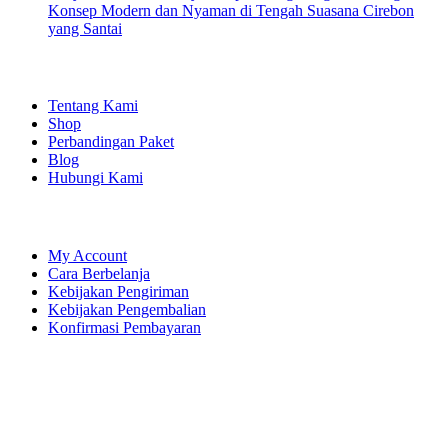
Konsep Modern dan Nyaman di Tengah Suasana Cirebon
yang Santai
EXPLORE
Tentang Kami
Shop
Perbandingan Paket
Blog
Hubungi Kami
SHOPPING
My Account
Cara Berbelanja
Kebijakan Pengiriman
Kebijakan Pengembalian
Konfirmasi Pembayaran
LET'S CONNECT
Instagram
Facebook
YouTube