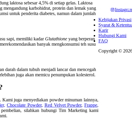
ng laktosa sebesar 4,5% di setiap gelas. Laktosa
sing mengandung karbohidrat, protein dan lemak yang
Instagra
umsi untuk penderita diabetes, namun dalam jumlah
Kebijakan Privasi
Syarat & Ketentu
Karir
Hubungi Kami
usu sapi, memiliki kadar
Glutathione
yang berperan
FAQ
a, merekomendasikan banyak mengkonsumsi teh susu
Copyright © 2026
iran darah dalam tubuh menjadi lancar dan mencegah
erlebihan juga akan memicu penumpukan kolesterol.
?
a. Kami juga menyediakan powder minuman lainnya,
er,
Chocolate Powder
,
Red Velvet Powder
,
Frappe
,
n pembelian, silahkan hubungi Tim Marketing kami
ami.