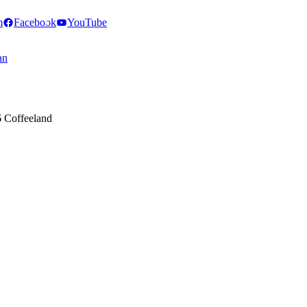
m
Facebook
YouTube
an
 Coffeeland