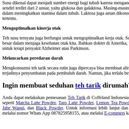
Susu dikenal dapat menjadi sumber energi bagi tubuh karena mengandu
sendiri terdiri dari 2 unsur, yaitu glukosa dan galaktosa. Masing-ma
dalam meningkatkan stamina dalam tubuh. Laktosa juga aman dikons
tertentu.
Mengoptimalkan kinerja otak
Teh susu ternyata juga berfungsi untuk mengoptimalkan kerja otak. S
besar dalam menjaga kesehatan otak kita. Bahkan dokter di Amerik
untuk terapi penyakit Alzheimer atau Parkinson.
Melancarkan peredaran darah
Mengkonsumsi teh tarik secara rutin juga dipercaya bisa membuat al
terjadinya penyumbatan pada pembuluh darah. Namun, jika terlalu b
Ingin membuat seduhan
teh tarik
dirumah
Anda dapat melakukan pemesanan
Teh Tarik
di Coffeland Indonesi
seperti
Matcha Latte Powder
,
Taro Latte Powder
,
Lemon Tea Powd
Jahe Wangi
, dan
Black Powder
. Untuk informasi lebih lanjut da
melalui nomor Whats App 087825958155, atau melalui
E-commers
k