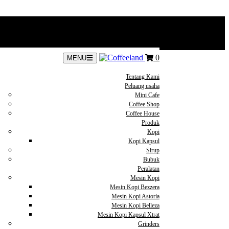
0
MENU
Tentang Kami
Peluang usaha
Mini Cafe
Coffee Shop
Coffee House
Produk
Kopi
Kopi Kapsul
Sirup
Bubuk
Peralatan
Mesin Kopi
Mesin Kopi Bezzera
Mesin Kopi Astoria
Mesin Kopi Belleza
Mesin Kopi Kapsul Xtrat
Grinders