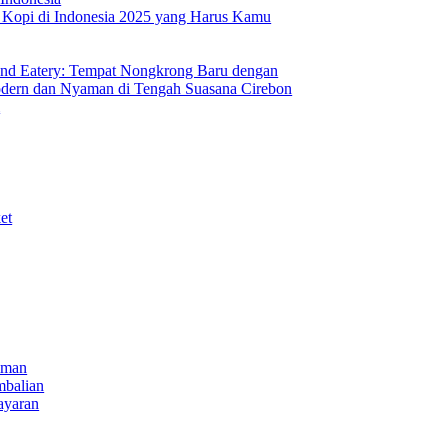
s Kopi di Indonesia 2025 yang Harus Kamu
nd Eatery: Tempat Nongkrong Baru dengan
ern dan Nyaman di Tengah Suasana Cirebon
i
et
iman
mbalian
ayaran
NECT