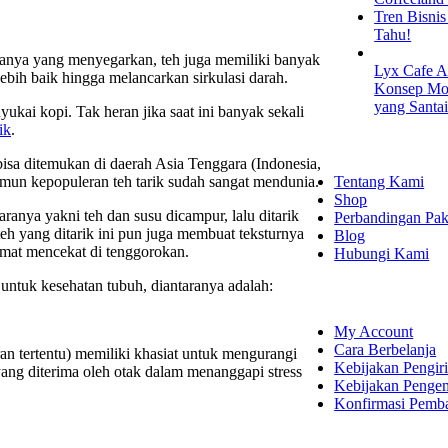
Tren Bisni
Tahu!
sanya yang menyegarkan, teh juga memiliki banyak
Lyx Cafe A
ebih baik hingga melancarkan sirkulasi darah.
Konsep Mod
yang Santa
ukai kopi. Tak heran jika saat ini banyak sekali
ik
.
EXPLORE
a ditemukan di daerah Asia Tenggara (Indonesia,
Tentang Kami
amun kepopuleran teh tarik sudah sangat mendunia.
Shop
anya yakni teh dan susu dicampur, lalu ditarik
Perbandingan Pak
eh yang ditarik ini pun juga membuat teksturnya
Blog
kmat mencekat di tenggorokan.
Hubungi Kami
untuk kesehatan tubuh, diantaranya adalah:
SHOPPING
My Account
Cara Berbelanja
an tertentu) memiliki khasiat untuk mengurangi
Kebijakan Pengir
yang diterima oleh otak dalam menanggapi stress
Kebijakan Penge
Konfirmasi Pemb
LET'S CON