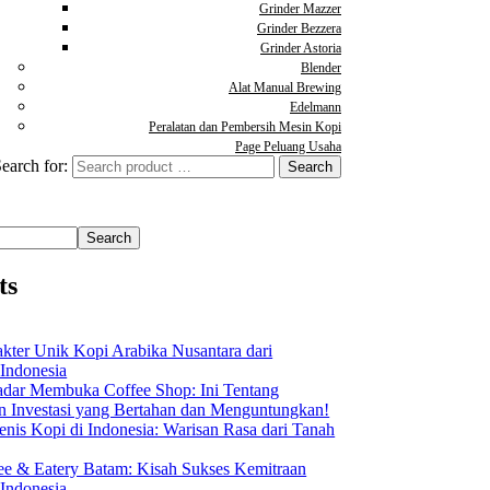
Grinder Mazzer
Grinder Bezzera
Grinder Astoria
Blender
Alat Manual Brewing
Edelmann
Peralatan dan Pembersih Mesin Kopi
Page Peluang Usaha
earch for:
Search
ts
akter Unik Kopi Arabika Nusantara dari
 Indonesia
dar Membuka Coffee Shop: Ini Tentang
Investasi yang Bertahan dan Menguntungkan!
nis Kopi di Indonesia: Warisan Rasa dari Tanah
ee & Eatery Batam: Kisah Sukses Kemitraan
 Indonesia