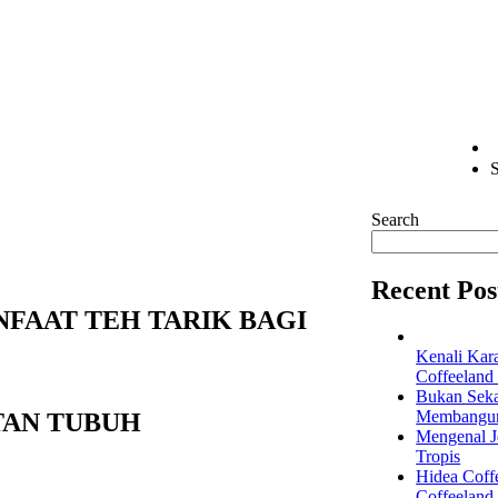
S
Search
Recent Pos
FAAT TEH TARIK BAGI
Kenali Kar
Coffeeland
Bukan Seka
Membangun 
TAN TUBUH
Mengenal Je
Tropis
Hidea Coff
Coffeeland