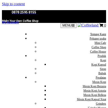
Skip to content
0878 2595 8155
Make Your Own Coffee Shop
My Account
0
MENU
Tentang Kami
Peluang usaha
Mini Cafe
Coffee Shop
Coffee House
Produk
Kopi
Kopi Kapsul
Sirup
Bubuk
Peralatan
Mesin Kopi
Mesin Kopi Bezzera
Mesin Kopi Astoria
Mesin Kopi Belleza
Mesin Kopi Kapsul Xtrat
Grinders