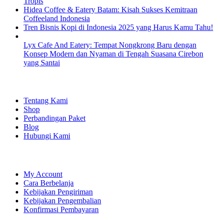
Tropis
Hidea Coffee & Eatery Batam: Kisah Sukses Kemitraan
Coffeeland Indonesia
Tren Bisnis Kopi di Indonesia 2025 yang Harus Kamu Tahu!
Lyx Cafe And Eatery: Tempat Nongkrong Baru dengan
Konsep Modern dan Nyaman di Tengah Suasana Cirebon
yang Santai
EXPLORE
Tentang Kami
Shop
Perbandingan Paket
Blog
Hubungi Kami
SHOPPING
My Account
Cara Berbelanja
Kebijakan Pengiriman
Kebijakan Pengembalian
Konfirmasi Pembayaran