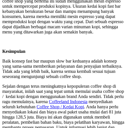
coffee shop yang bertema ini sudah menggunakan mesin espresso
untuk mempercepat produksi kopinya. Ukuran kedai kopi fast bar
kebanyakan berukuran besar dan mampu menampung banyak
konsumen, karena mereka memiliki mesin espresso yang dapat
memproduksi kopi dengan waktu yang cepat. Dari sebuah espresso
dapat dijadikan berbagai macam varian minuman kopi, sehingga
menu yang ditawarkan juga akan semakin banyak.
Kesimpulan
Baik konsep fast bar maupun slow bar keduanya adalah konsep
yang sama-sama memberikan pelayanan dan penyajian terbaiknya.
Tidak ada yang lebih baik, karena semua kembali sesuai tujuan
seseorang mengunjungi sebuah coffee shop.
Sejalan dengan terus meningkatnya kepopuleran coffee shop di
masyarakat, inilah saat yang tepat untuk memulai usaha coffee shop
/ kedai kopi dengan menggunakan brand Anda sendiri. Tidak perlu
ragu memulainya, karena
Coffeeland Indonesia
menyediakan
seluruh kebutuhan
Coffee Shop / Kedai Kopi
. Anda hanya perlu
menyediakan lokasi dan biaya awal paket usaha mulai dari 81 juta
hingga 128,5 juta. Biaya ini akan digunakan untuk membeli
peralatan, pembelian bahan baku, biaya pelatihan karyawan, hingga
membantu proses pemasaran. Untuk informasi lebih lanjut dan