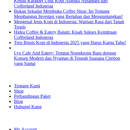
Kenali Karakter Unik Kopi Arabika Nusantara dari
Coffeeland Indonesia
Bukan Sekadar Membuka Coffee Shop: Ini Tentang
Membangun Investasi yang Bertahan dan Menguntungkan!
Mengenal Jenis Kopi di Indonesia: Warisan Rasa dari Tanah
Tropis
Hidea Coffee & Eatery Batam: Kisah Sukses Kemitraan
Coffeeland Indonesia
Tren Bisnis Kopi di Indonesia 2025 yang Harus Kamu Tahu!
Lyx Cafe And Eatery: Tempat Nongkrong Baru dengan
Konsep Modern dan Nyaman di Tengah Suasana Cirebon
yang Santai
EXPLORE
Tentang Kami
Shop
Perbandingan Paket
Blog
Hubungi Kami
SHOPPING
My Account