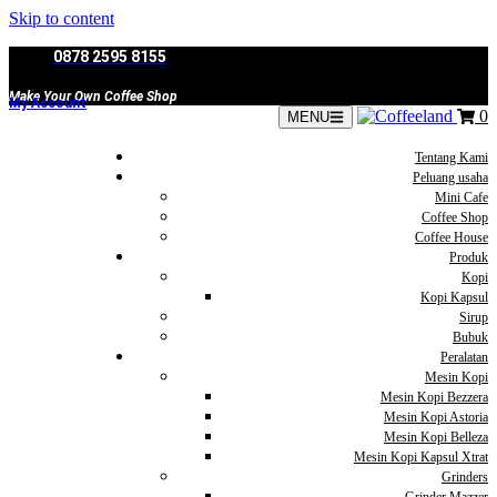
Skip to content
0878 2595 8155
Make Your Own Coffee Shop
My Account
0
MENU
Tentang Kami
Peluang usaha
Mini Cafe
Coffee Shop
Coffee House
Produk
Kopi
Kopi Kapsul
Sirup
Bubuk
Peralatan
Mesin Kopi
Mesin Kopi Bezzera
Mesin Kopi Astoria
Mesin Kopi Belleza
Mesin Kopi Kapsul Xtrat
Grinders