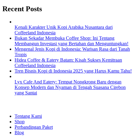
Recent Posts
Kenali Karakter Unik Kopi Arabika Nusantara dari
Coffeeland Indonesia
Bukan Sekadar Membuka Coffee Shop: Ini Tentang
Membangun Investasi yang Bertahan dan Menguntungkan!
Mengenal Jenis Kopi di Indonesia: Warisan Rasa dari Tanah
Tropis
Hidea Coffee & Eatery Batam: Kisah Sukses Kemitraan
Coffeeland Indonesia
Tren Bisnis Kopi di Indonesia 2025 yang Harus Kamu Tahu!
Lyx Cafe And Eatery: Tempat Nongkrong Baru dengan
Konsep Modern dan Nyaman di Tengah Suasana Cirebon
yang Santai
EXPLORE
Tentang Kami
Shop
Perbandingan Paket
Blog