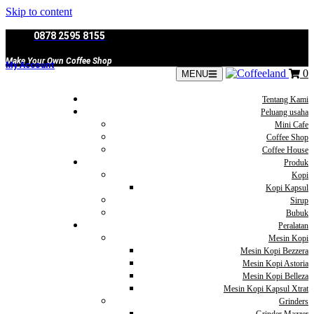
Skip to content
0878 2595 8155
Make Your Own Coffee Shop
My Account
0
MENU
Tentang Kami
Peluang usaha
Mini Cafe
Coffee Shop
Coffee House
Produk
Kopi
Kopi Kapsul
Sirup
Bubuk
Peralatan
Mesin Kopi
Mesin Kopi Bezzera
Mesin Kopi Astoria
Mesin Kopi Belleza
Mesin Kopi Kapsul Xtrat
Grinders