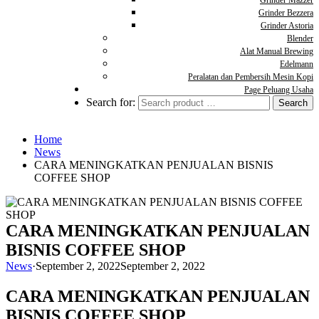
Grinder Mazzer
Grinder Bezzera
Grinder Astoria
Blender
Alat Manual Brewing
Edelmann
Peralatan dan Pembersih Mesin Kopi
Page Peluang Usaha
Search for:
Home
News
CARA MENINGKATKAN PENJUALAN BISNIS
COFFEE SHOP
CARA MENINGKATKAN PENJUALAN
BISNIS COFFEE SHOP
News
·
September 2, 2022
September 2, 2022
CARA MENINGKATKAN PENJUALAN
BISNIS COFFEE SHOP